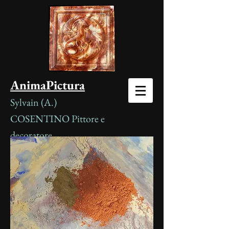
AnimaPictura
Sylvain (A.)
COSENTINO
Pittore e
decoratore